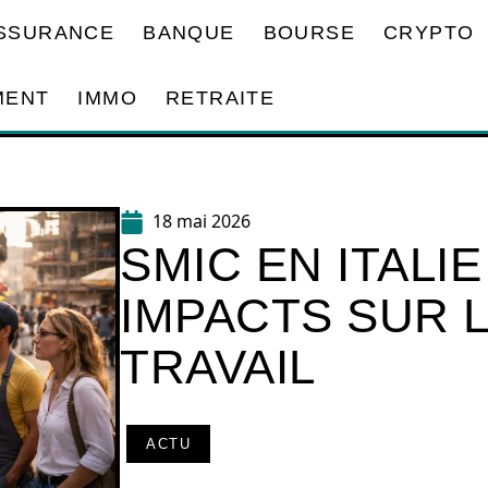
SSURANCE
BANQUE
BOURSE
CRYPTO
MENT
IMMO
RETRAITE
18 mai 2026
SMIC EN ITALIE
IMPACTS SUR 
TRAVAIL
ACTU