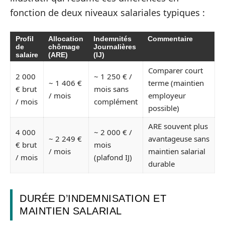
fonction de deux niveaux salariales typiques :
Profil
Allocation
Indemnités
Commentaire
de
chômage
Journalières
salaire
(ARE)
(IJ)
Comparer court
2 000
~ 1 250 € /
~ 1 406 €
terme (maintien
€ brut
mois sans
/ mois
employeur
/ mois
complément
possible)
ARE souvent plus
4 000
~ 2 000 € /
~ 2 249 €
avantageuse sans
€ brut
mois
/ mois
maintien salarial
/ mois
(plafond IJ)
durable
DURÉE D’INDEMNISATION ET
MAINTIEN SALARIAL