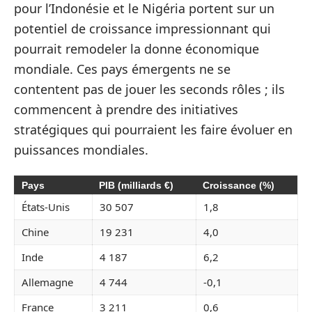
pour l’Indonésie et le Nigéria portent sur un
potentiel de croissance impressionnant qui
pourrait remodeler la donne économique
mondiale. Ces pays émergents ne se
contentent pas de jouer les seconds rôles ; ils
commencent à prendre des initiatives
stratégiques qui pourraient les faire évoluer en
puissances mondiales.
Pays
PIB (milliards €)
Croissance (%)
États-Unis
30 507
1,8
Chine
19 231
4,0
Inde
4 187
6,2
Allemagne
4 744
-0,1
France
3 211
0,6