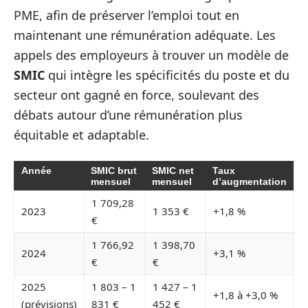
PME, afin de préserver l’emploi tout en
maintenant une rémunération adéquate. Les
appels des employeurs à trouver un modèle de
SMIC
qui intègre les spécificités du poste et du
secteur ont gagné en force, soulevant des
débats autour d’une rémunération plus
équitable et adaptable.
Année
SMIC brut
SMIC net
Taux
mensuel
mensuel
d’augmentation
1 709,28
2023
1 353 €
+1,8 %
€
1 766,92
1 398,70
2024
+3,1 %
€
€
2025
1 803 – 1
1 427 – 1
+1,8 à +3,0 %
(prévisions)
831 €
452 €